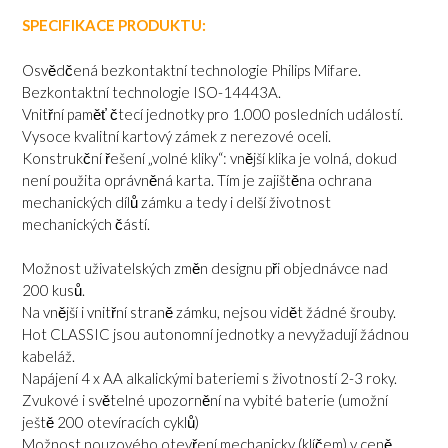
SPECIFIKACE PRODUKTU:
Osvědčená bezkontaktní technologie Philips Mifare.
Bezkontaktní technologie ISO-14443A.
Vnitřní paměť čtecí jednotky pro 1.000 posledních událostí.
Vysoce kvalitní kartový zámek z nerezové oceli.
Konstrukční řešení „volné kliky“: vnější klika je volná, dokud
není použita oprávněná karta. Tím je zajištěna ochrana
mechanických dílů zámku a tedy i delší životnost
mechanických částí.
Možnost uživatelských změn designu při objednávce nad
200 kusů.
Na vnější i vnitřní straně zámku, nejsou vidět žádné šrouby.
Hot CLASSIC jsou autonomní jednotky a nevyžadují žádnou
kabeláž.
Napájení 4 x AA alkalickými bateriemi s životností 2-3 roky.
Zvukové i světelné upozornění na vybité baterie (umožní
ještě 200 otevíracích cyklů)
Možnost nouzového otevření mechanicky (klíčem) v ceně.