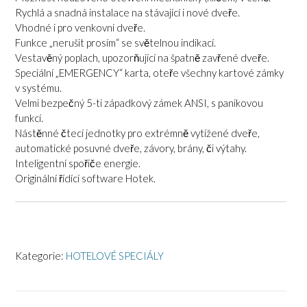
Rychlá a snadná instalace na stávající i nové dveře.
Vhodné i pro venkovní dveře.
Funkce „nerušit prosím“ se světelnou indikací.
Vestavěný poplach, upozorňující na špatně zavřené dveře.
Speciální „EMERGENCY“ karta, oteře všechny kartové zámky
v systému.
Velmi bezpečný 5-ti západkový zámek ANSI, s panikovou
funkcí.
Nástěnné čtecí jednotky pro extrémně vytížené dveře,
automatické posuvné dveře, závory, brány, či výtahy.
Inteligentní spořiče energie.
Originální řídící software Hotek.
Kategorie:
HOTELOVÉ SPECIÁLY