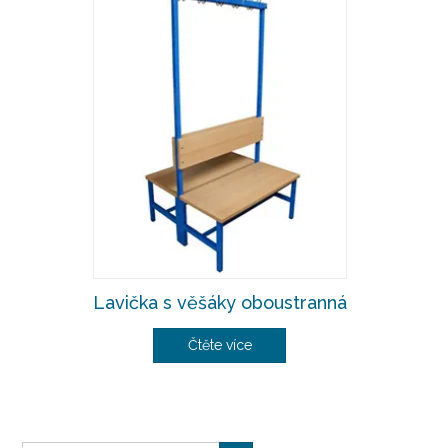
Lavička s věšáky oboustranná
Čtěte více